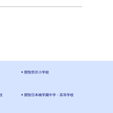
開智所沢小学校
校
開智日本橋学園中学・高等学校