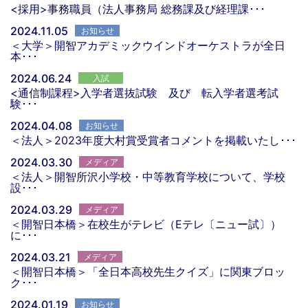
<採用>事務職員（法人事務局 総務課及び経理課･･･
2024.11.05
お知らせ
＜大学＞開智アカデミックウインドオーケストラが全日
本･･･
2024.06.24
入試
<通信制課程>入学者選抜試験 及び 転入学者選考試
験･･･
2024.04.08
お知らせ
＜法人＞2023年度大村賞受賞者コメントを掲載いたし･･･
2024.03.30
メディア
＜法人＞開智所沢小学校・中等教育学校について、学校
設･･･
2024.03.29
メディア
＜開智日本橋＞在校生がテレビ（Eテレ〔ニュー試〕）
に･･･
2024.03.21
メディア
＜開智日本橋＞「全日本高校先生クイズ」に関東ブロッ
ク･･･
2024.01.19
お知らせ