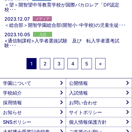
＜望＞開智望中等教育学校が国際バカロレア「DP認定
校･･･
2023.12.07
メディア
＜総合部＞開智学園総合部(開智小･中学校)の児童生徒･･･
2023.10.05
入試
<通信制課程>入学者選抜試験 及び 転入学者選考試
験･･･
1
2
3
4
5
»
学園について
公開情報
学校紹介
入試情報
採用情報
お問い合わせ
お知らせ
サイトポリシー
SNSポリシー
個人情報保護方針
大村博士受賞記念特集
ご支援のお願い