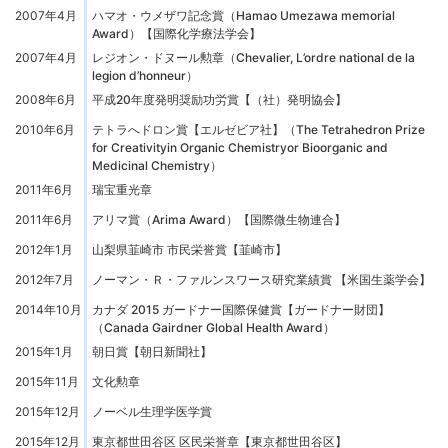
2007年4月
ハマオ・ウメザワ記念賞（Hamao Umezawa memorial
Award）【国際化学療法学会】
2007年4月
レジオン・ドヌール勲章（Chevalier, L’ordre national de la
legion d’honneur）
2008年6月
平成20年度発明奨励功労賞【（社）発明協会】
2010年6月
テトラへドロン賞【エルゼビア社】（The Tetrahedron Prize
for Creativityin Organic Chemistryor Bioorganic and
Medicinal Chemistry）
2011年6月
瑞宝重光章
2011年6月
アリマ賞（Arima Award）【国際微生物連合】
2012年1月
山梨県韮崎市 市民栄誉賞【韮崎市】
2012年7月
ノーマン・Ｒ・ファルンスワース研究業績賞 【米国生薬学会】
2014年10月
カナダ 2015 ガードナー国際保健賞【ガードナー財団】
（Canada Gairdner Global Health Award）
2015年1月
朝日賞【朝日新聞社】
2015年11月
文化勲章
2015年12月
ノーベル生理学医学賞
2015年12月
東京都世田谷区 区民栄誉章【東京都世田谷区】