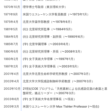
1970年10月
理学博士号取得（東京理科大学）
1971年9月
米国ウエスレ−ヤン大学客員教授（〜1973年1月）
1975年4月
北里大学薬学部教授（〜1978年6月）
1981年5月
(社) 北里研究所監事（〜1984年5月）
1984年5月
(社) 北里研究所理事・副所長（〜1990年6月）
1985年7月
(学) 北里学園理事（〜2003年6月）
1990年6月
(社) 北里研究所理事・所長（〜2008年3月）
1993年2月
(学) 女子美術大学理事（〜1997年1月）
1997年2月
(学) 女子美術大学理事長（〜2003年5月）
2001年4月
北里大学北里生命科学研究所教授（〜2007年3月）
2002年4月
北里大学大学院感染制御科学府教授（〜2007年3月）
2002年10月
21世紀COE プログラム「天然素材による抗感染症薬の創薬と基
盤研究」拠点リーダー（〜2007年3月）
2003年6月
(学) 女子美術大学名誉理事長（〜現在）
2005年3月
米国ウエスレーヤン大学 Max Tishler Professor (〜現在)