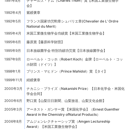
1991年8月
チャールズ・トム（Charles Thom）賞【米国工業微生物学
会】
1992年4月
紫綬褒章
1992年5月
フランス国家功労勲章シュバリエ章(Chevalier de L’ Ordre
National du Merit）
1995年4月
米国工業微生物学会功績賞【米国工業微生物学会】
1995年6月
藤原賞【藤原科学財団】
1995年9月
日本放線菌学会 特別功績功労賞【日本放線菌学会】
1997年9月
ローベルト・コッホ（Robert Koch）金牌【ローベルト・コッ
ホ財団（ドイツ）】
1998年1月
プリンス・マヒドン（Prince Mahidol）賞 【タイ】
1999年11月
紺綬褒章
2000年3月
ナカニシ・プライズ（Nakanishi Prize）【日本化学会・米国化
学会合同】
2000年6月
野口賞【山梨日日新聞、山梨放送、山梨文化会館】
2005年3月
アーネスト・ガンサー賞 【米国化学会】（Ernest Guenther
Award in the Chemistry ofNatural Products）
2006年8月
アムジェンレクチャーシップ賞（Amgen Lectureship
Award）【米国工業微生物学会】