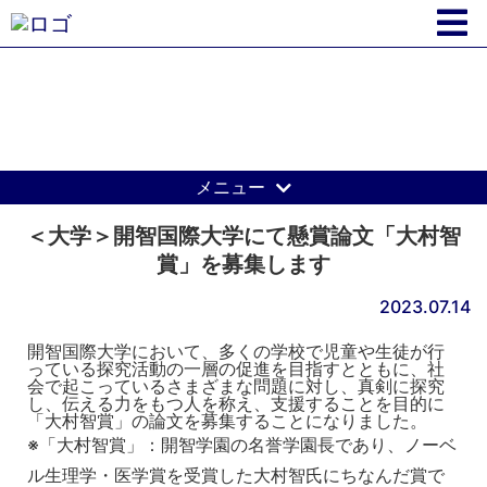
開智学園からのお知らせ
メニュー
＜大学＞開智国際大学にて懸賞論文「大村智
賞」を募集します
2023.07.14
開智国際大学において、多くの学校で児童や生徒が行
っている探究活動の一層の促進を目指すとともに、社
会で起こっているさまざまな問題に対し、真剣に探究
し、伝える力をもつ人を称え、支援することを目的に
「大村智賞」の論文を募集することになりました。
※「大村智賞」：開智学園の名誉学園長であり、ノーベ
ル生理学・医学賞を受賞した大村智氏にちなんだ賞で